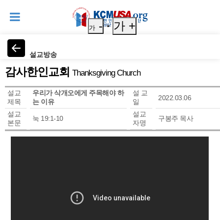
-
가 +
가
설교방송
감사한인교회
Thanksgiving Church
설교
우리가 삭개오에게 주목해야 하
설 교
2022.03.06
제목
는 이유
일
설교
설교
눅 19:1-10
구봉주 목사
본문
자명