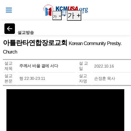
-
가 +
가
설교방송
아틀란타연합장로교회
Korean Community Presby.
Church
설교
설 교
주께서 바울 곁에 서다
2022.10.16
제목
일
설교
설교
행 22:30-23:11
손정훈 목사
본문
자명