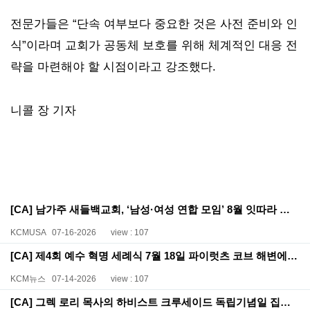
전문가들은 “단속 여부보다 중요한 것은 사전 준비와 인
식”이라며 교회가 공동체 보호를 위해 체계적인 대응 전
략을 마련해야 할 시점이라고 강조했다.
니콜 장 기자
[CA] 남가주 새들백교회, ‘남성·여성 연합 모임’ 8월 잇따라 개최
KCMUSA
07-16-2026
view : 107
[CA] 제4회 예수 혁명 세례식 7월 18일 파이럿츠 코브 해변에서 열려
KCM뉴스
07-14-2026
view : 107
[CA] 그렉 로리 목사의 하비스트 크루세이드 독립기념일 집회 4,200명 복음에 응답