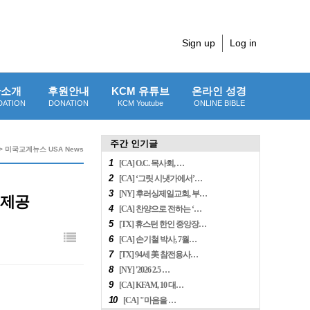
Sign up
Log in
단소개
후원안내
KCM 유튜브
온라인 성경
DATION
DONATION
KCM Youtube
ONLINE BIBLE
주간 인기글
> 미국교계뉴스 USA News
1
[CA] O.C. 목사회, …
2
[CA] ‘그릿 시냇가에서’…
3
[NY] 후러싱제일교회, 부…
 제공
4
[CA] 찬양으로 전하는 ‘…
5
[TX] 휴스턴 한인 중앙장…
6
[CA] 손기철 박사, 7월…
7
[TX] 94세 美 참전용사…
8
[NY] '2026 2.5 …
9
[CA] KFAM, 10 대…
10
[CA] "마음을 …