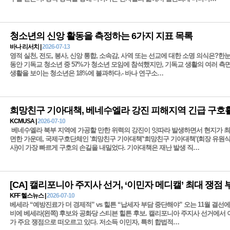
청소년의 신앙 활동을 측정하는 6가지 지표 목록
바나 리서치 |
2026-07-13
영적 실천, 전도, 봉사, 신앙 통합, 소속감, 사역 또는 선교에 대한 소명 의식은?한눈
동안 기독교 청소년 중 57%가 청소년 모임에 참석했지만, 기독교 생활의 여러 측
생활을 보이는 청소년은 18%에 불과하다.- 바나 연구소…
KCMUSA |
2026-07-10
베네수엘라 북부 지역에 가공할 만한 위력의 강진이 잇따라 발생하면서 현지가 최
면한 가운데, 국제구호단체인 '희망친구 기아대책'‘희망친구 기아대책’(회장 유원식
사)이 가장 빠르게 구호의 손길을 내밀었다. 기아대책은 재난 발생 직…
[CA] 캘리포니아 주지사 선거, ‘이민자 메디캘’ 최대 쟁점 
KFF 헬스뉴스 |
2026-07-10
베세라 “예방진료가 더 경제적” vs 힐튼 “납세자 부담 중단해야” 오는 11월 결선
비에 베세라(왼쪽) 후보와 공화당 스티븐 힐튼 후보. 캘리포니아 주지사 선거에서
가 주요 쟁점으로 떠오르고 있다. 저소득 이민자, 특히 합법적…