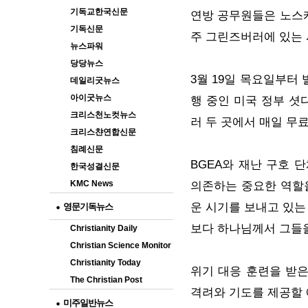
기독교한국신문
연방 공무원들은 노스
기독신문
주 그린즈버러에 있는 
뉴스파워
당당뉴스
3월 19일 목요일부터
데일리굿뉴스
아이굿뉴스
행 중인 미국 정부 셧
크리스천노컷뉴스
러 두 곳에서 매일 무
크리스챤연합신문
침례신문
BGEA와 재난 구호 
한국성결신문
KMC News
의존하는 중요한 역할을
운 시기를 보내고 있는
영문기독뉴스
보다 하나님께서 그들
Christianity Daily
Christian Science Monitor
Christianity Today
위기 대응 훈련을 받
The Christian Post
격려와 기도를 제공할 
미주일반뉴스