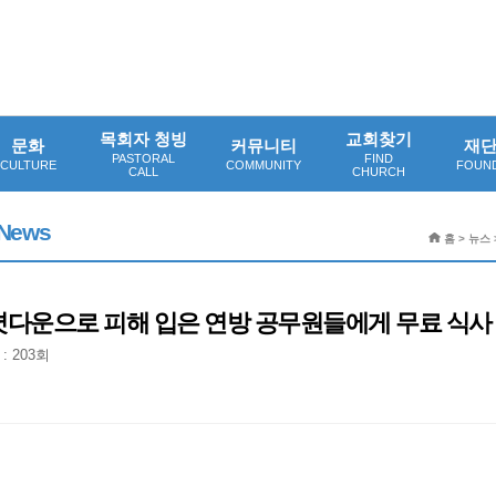
목회자 청빙
교회찾기
문화
커뮤니티
재
PASTORAL
FIND
CULTURE
COMMUNITY
FOUN
CALL
CHURCH
News
홈 > 뉴스 
정부 셧다운으로 피해 입은 연방 공무원들에게 무료 식사
: 203회