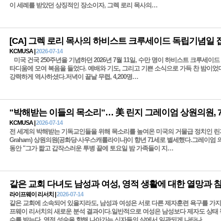
이 세례를 받았던 상징적인 장소이자, 그렉 로리 목사의…
KCMUSA |
2026-07-14
미국 건국 250주년을 기념하던 2026년 7월 11일, 수만 명이 하비스트 크루세이드
타디움에 모여 복음을 들었다. 예배와 기도, 그리고 기쁜 소식으로 가득 찬 밤이었
강력하게 역사하셨다.저녁이 끝날 무렵, 4,200명…
"박해받는 이들의 목소리"… 美 린지 그레이엄 상원의원, 
KCMUSA |
2026-07-14
전 세계의 박해받는 기독교인들을 위해 목소리를 높여온 미국의 거물급 정치인 린지 
Graham) 상원의원(공화당·사우스캐롤라이나)이 향년 71세로 별세했다.그레이엄
동안 "그가 짧고 갑작스러운 투병 끝에 토요일 밤 가족들이 지…
같은 교회 다녀도 남성과 여성, 영적 생활에 대한 열망과 
라이프웨이 리서치 |
2026-07-14
같은 교회에 소속되어 있을지라도, 남성과 여성은 서로 다른 제자훈련 욕구를 가지
프웨이 리서치의 새로운 분석 결과이다.일반적으로 여성은 남성보다 제자도 상태 
수를 받는다. 영적 성숙을 향해 나아가는 신자들의 삶에서 일관되게 나타나…