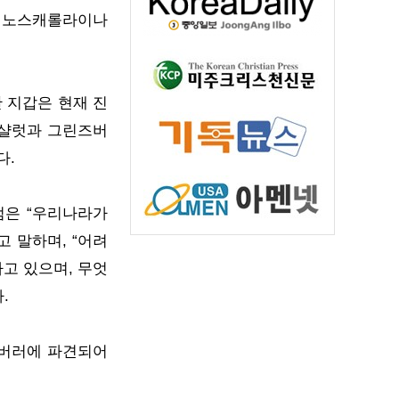
과 노스캐롤라이나
 지갑은 현재 진
 샬럿과 그린즈버
다.
엄은 “우리나라가
 말하며, “어려
고 있으며, 무엇
.
즈버러에 파견되어