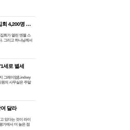
[CA] 그렉 로리 목사의 하비스트 크루세이드 독립기념일 집회 4,200명 복음에 응답
 집회가 열린 엔젤 스
다. 그리고 하나님께서
71세로 별세
그레이엄(Lindsey
 의원의 사무실은 주말
참여 달라
고 있다는 것이 라이
평가에서 더 높은 점