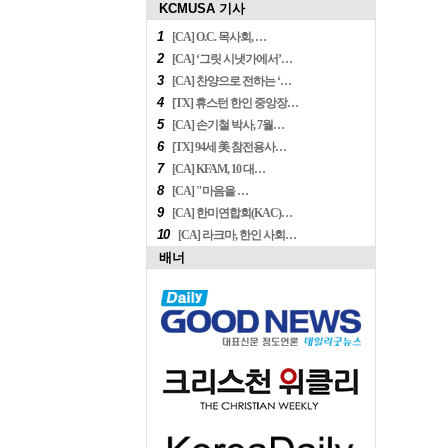
KCMUSA 기사
1
[CA] O.C. 목사회, …
2
[CA] ‘그릿 시냇가에서’…
3
[CA] 찬양으로 전하는 ‘…
4
[TX] 휴스턴 한인 중앙장…
5
[CA] 손기철 박사, 7월…
6
[TX] 94세 美 참전용사…
7
[CA] KFAM, 10 대…
8
[CA] "마음을 …
9
[CA] 한미연합회(KAC)…
10
[CA] 라크마, 한인 사회…
배너